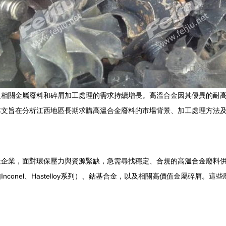
及相關金屬廢料和碎屑加工處理的需求持續增長。高溫合金因其優異的耐
本文旨在分析江西地區長期求購高溫合金廢料的市場背景、加工處理方法
企業，面對環保壓力與資源緊缺，急需尋找穩定、合規的高溫合金廢料供
conel、Hastelloy系列）、鈷基合金，以及相關高價值金屬碎屑