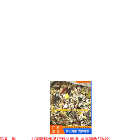
選擇，助
山東斷橋鋁破碎料分離機 金屬回收領域的