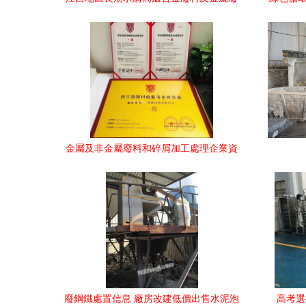
料加工處理需求分析
本1
金屬及非金屬廢料和碎屑加工處理企業資
質證書申辦指南
廢鋼鐵處置信息 廠房改建低價出售水泥泡
高考選