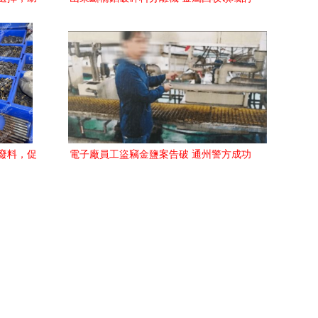
屑
先進利器
廢料，促
電子廠員工盜竊金鹽案告破 通州警方成功
追回近3斤黃金的幕后故事