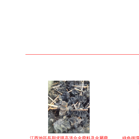
江西地區長期求購高溫合金廢料及金屬廢
綠色循環