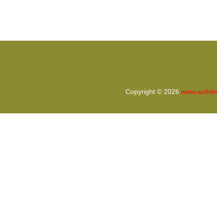
沫隔熱板及生產加工設備，大型企業資產
有
處置欄目報道——網優二手網聚焦金屬廢
料和碎屑加工處理新動向
Copyright © 2026
www.wzlivi