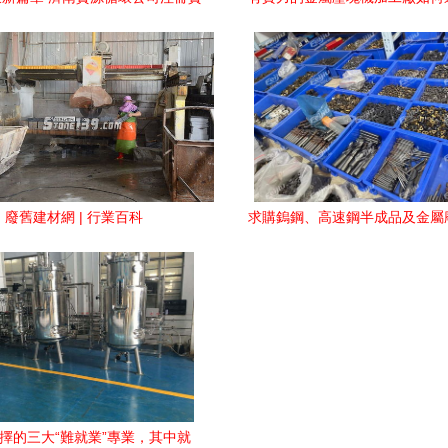
億，擘畫金屬廢料高值化藍圖
您智慧處理金屬廢料與碎
廢舊建材網 | 行業百科
求購鎢鋼、高速鋼半成品及金屬
進資源高效循環利用
擇的三大“難就業”專業，其中就