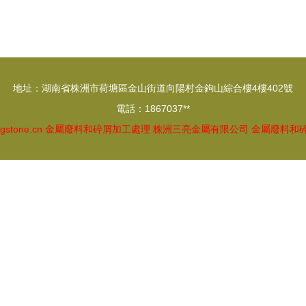
“金屬廢料和碎屑加工處理”
地址：湖南省株洲市荷塘區金山街道向陽村金鉤山綜合樓4樓402號
電話：1867037**
ngstone.cn
金屬廢料和碎屑加工處理
株洲三亮金屬有限公司
金屬廢料和